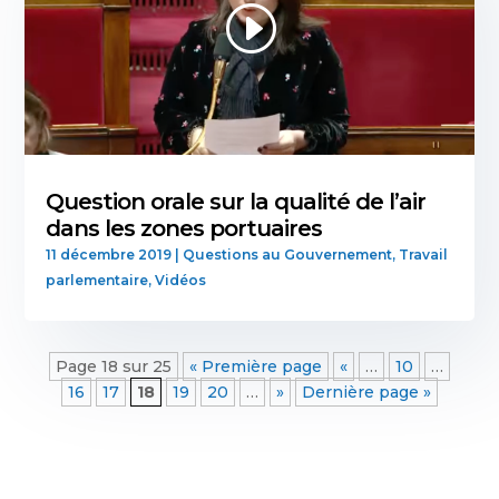
Question orale sur la qualité de l’air
dans les zones portuaires
11 décembre 2019
|
Questions au Gouvernement
,
Travail
parlementaire
,
Vidéos
Page 18 sur 25
« Première page
«
…
10
…
16
17
18
19
20
…
»
Dernière page »